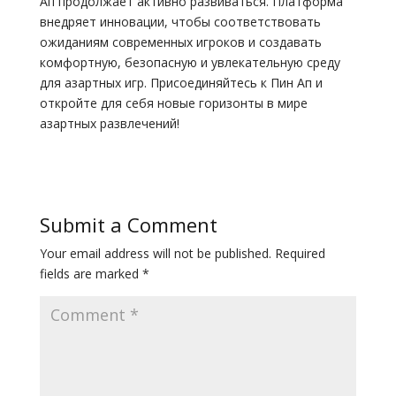
Ап продолжает активно развиваться. Платформа
внедряет инновации, чтобы соответствовать
ожиданиям современных игроков и создавать
комфортную, безопасную и увлекательную среду
для азартных игр. Присоединяйтесь к Пин Ап и
откройте для себя новые горизонты в мире
азартных развлечений!
Submit a Comment
Your email address will not be published.
Required
fields are marked
*