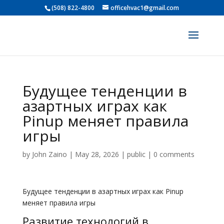
(508) 822-4800
officehvac1@gmail.com
Будущее тенденции в
азартных играх как
Pinup меняет правила
игры
by
John Zaino
|
May 28, 2026
|
public
|
0 comments
Будущее тенденции в азартных играх как Pinup
меняет правила игры
Развитие технологий в