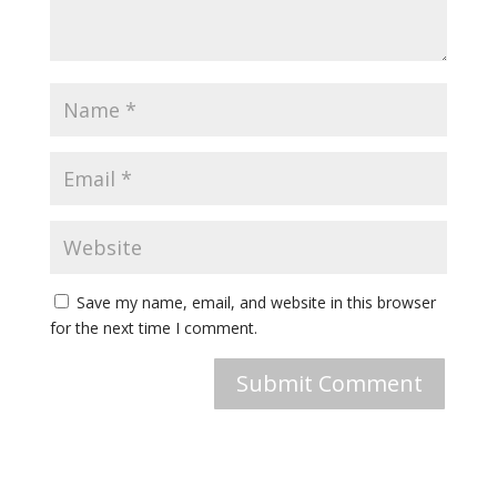
Save my name, email, and website in this browser
for the next time I comment.