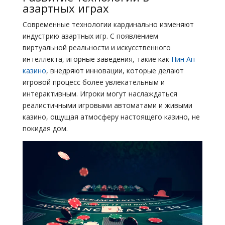
азартных играх
Современные технологии кардинально изменяют
индустрию азартных игр. С появлением
виртуальной реальности и искусственного
интеллекта, игорные заведения, такие как
Пин Ап
казино
, внедряют инновации, которые делают
игровой процесс более увлекательным и
интерактивным. Игроки могут наслаждаться
реалистичными игровыми автоматами и живыми
казино, ощущая атмосферу настоящего казино, не
покидая дом.