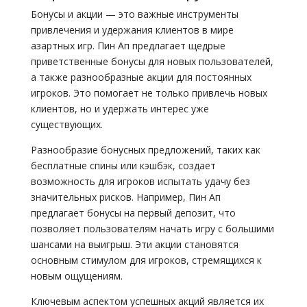
Бонусы и акции — это важные инструменты
привлечения и удержания клиентов в мире
азартных игр. Пин Ап предлагает щедрые
приветственные бонусы для новых пользователей,
а также разнообразные акции для постоянных
игроков. Это помогает не только привлечь новых
клиентов, но и удержать интерес уже
существующих.
Разнообразие бонусных предложений, таких как
бесплатные спины или кэшбэк, создает
возможность для игроков испытать удачу без
значительных рисков. Например, Пин Ап
предлагает бонусы на первый депозит, что
позволяет пользователям начать игру с большими
шансами на выигрыш. Эти акции становятся
основным стимулом для игроков, стремящихся к
новым ощущениям.
Ключевым аспектом успешных акций является их