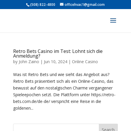
(508) 822-4800
officehvac1@gmail.com
Retro Bets Casino im Test: Lohnt sich die
Anmeldung?
by
John Zaino
|
Jun 10, 2024
|
Online Casino
Was ist Retro Bets und wie sieht das Angebot aus?
Retro Bets präsentiert sich als ein Online-Casino, das
bewusst auf den nostalgischen Charme vergangener
Spieleepochen setzt. Die Plattform unter https://retro-
bets.com.de/de-de/ verspricht eine Reise in die
goldenen...
Search