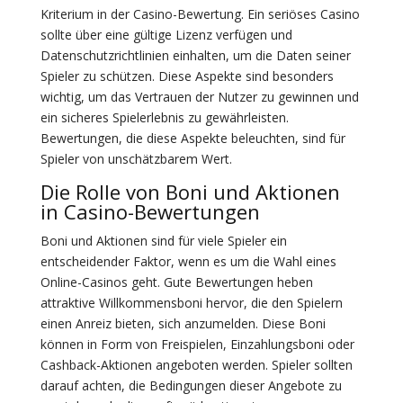
Kriterium in der Casino-Bewertung. Ein seriöses Casino
sollte über eine gültige Lizenz verfügen und
Datenschutzrichtlinien einhalten, um die Daten seiner
Spieler zu schützen. Diese Aspekte sind besonders
wichtig, um das Vertrauen der Nutzer zu gewinnen und
ein sicheres Spielerlebnis zu gewährleisten.
Bewertungen, die diese Aspekte beleuchten, sind für
Spieler von unschätzbarem Wert.
Die Rolle von Boni und Aktionen
in Casino-Bewertungen
Boni und Aktionen sind für viele Spieler ein
entscheidender Faktor, wenn es um die Wahl eines
Online-Casinos geht. Gute Bewertungen heben
attraktive Willkommensboni hervor, die den Spielern
einen Anreiz bieten, sich anzumelden. Diese Boni
können in Form von Freispielen, Einzahlungsboni oder
Cashback-Aktionen angeboten werden. Spieler sollten
darauf achten, die Bedingungen dieser Angebote zu