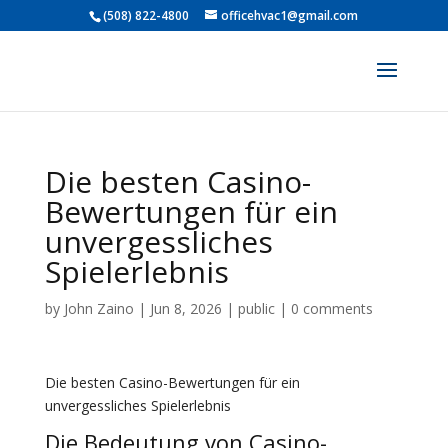
(508) 822-4800
officehvac1@gmail.com
Die besten Casino-
Bewertungen für ein
unvergessliches
Spielerlebnis
by
John Zaino
|
Jun 8, 2026
|
public
|
0 comments
Die besten Casino-Bewertungen für ein
unvergessliches Spielerlebnis
Die Bedeutung von Casino-