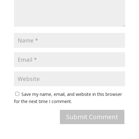
Save my name, email, and website in this browser
for the next time I comment.