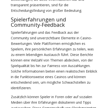
transparent präsentieren, sind für die
Entscheidungsfindung von großer Bedeutung.
Spielerfahrungen und
Community-Feedback
Spielerfahrungen und das Feedback aus der
Community sind unverzichtbare Elemente in Casino-
Bewertungen. Viele Plattformen ermöglichen es
Spielern, ihre persönlichen Erfahrungen zu teilen, was
zu einem lebendigen Austausch führt. Diese Berichte
können eine Vielzahl von Themen abdecken, von der
Spielqualität bis hin zur Fairness von Auszahlungen.
Solche Informationen bieten einen realistischen Einblick
in die Funktionsweise eines Casinos und können
entscheidend sein, um mögliche Schwachstellen zu
identifizieren.
Zusätzlich können Spieler in Foren oder auf sozialen
Medien über ihre Erfahrungen diskutieren und Tipps
austauschen. Diese Gemeinschaft von Gleichgesinnten