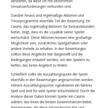
verstehen, da diese oft mit bestimmten
Umsatzanforderungen verbunden sind.
Darüber hinaus sind regelmäßige Aktionen und
Treueprogramme ebenfalls Teil der Bewertung. Ein
Casino, das regelmäßig Aktionen für Bestandskunden
bietet, zeigt, dass es die Loyalität seiner Spieler
wertschätzt. Diese Aktionen können eine großartige
Möglichkeit sein, zusätzliches Spielguthaben oder
andere Vorteile zu erhalten. In den Bewertungen
sollten diese Angebote klar dargestellt und die
Bedingungen erläutert werden, um den Spielern zu
helfen, das beste Angebot zu finden.
Schließlich sollte die Auszahlungsquote der Spiele
ebenfalls in den Bewertungen angesprochen werden.
Höhere Auszahlungsquoten signalisieren ein faireres
Spiel und sind für viele Spieler entscheidend. Durch die
Analyse dieser Daten können Spieler ein Casino
wählen, das ihnen die besten Gewinnchancen bietet.
Bewertungen, die diese Informationen klar und