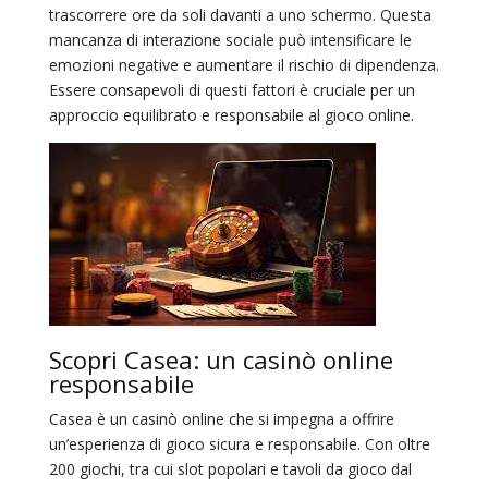
trascorrere ore da soli davanti a uno schermo. Questa
mancanza di interazione sociale può intensificare le
emozioni negative e aumentare il rischio di dipendenza.
Essere consapevoli di questi fattori è cruciale per un
approccio equilibrato e responsabile al gioco online.
Scopri Casea: un casinò online
responsabile
Casea è un casinò online che si impegna a offrire
un’esperienza di gioco sicura e responsabile. Con oltre
200 giochi, tra cui slot popolari e tavoli da gioco dal