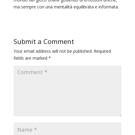
ma sempre con una mentalità equilibrata e informata.
Submit a Comment
Your email address will not be published.
Required
fields are marked
*