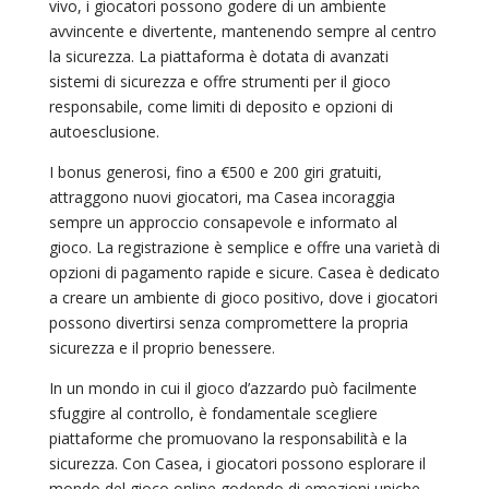
vivo, i giocatori possono godere di un ambiente
avvincente e divertente, mantenendo sempre al centro
la sicurezza. La piattaforma è dotata di avanzati
sistemi di sicurezza e offre strumenti per il gioco
responsabile, come limiti di deposito e opzioni di
autoesclusione.
I bonus generosi, fino a €500 e 200 giri gratuiti,
attraggono nuovi giocatori, ma Casea incoraggia
sempre un approccio consapevole e informato al
gioco. La registrazione è semplice e offre una varietà di
opzioni di pagamento rapide e sicure. Casea è dedicato
a creare un ambiente di gioco positivo, dove i giocatori
possono divertirsi senza compromettere la propria
sicurezza e il proprio benessere.
In un mondo in cui il gioco d’azzardo può facilmente
sfuggire al controllo, è fondamentale scegliere
piattaforme che promuovano la responsabilità e la
sicurezza. Con Casea, i giocatori possono esplorare il
mondo del gioco online godendo di emozioni uniche,