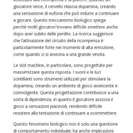
giocatore vince, il cervello rilascia dopamina, creando
una sensazione di euforia che può indurre a continuare
a giocare. Questo meccanismo biologico spiega
perché molti giocatori trovano difficile smettere anche
dopo aver subito delle perdite. La ricerca suggerisce
che l’attivazione del circuito della ricompensa è
particolarmente forte nei momenti di alta emozione,
come quando ci si avvicina a una grande vincita.
Le slot machine, in particolare, sono progettate per
massimizzare questa risposta. I suoni e le luci
scintillanti sono strumenti utilizzati per stimolare la
dopamina, creando un ambiente di gioco avvincente e
coinvolgente. Questa progettazione contribuisce a una
sorta di dipendenza, in quanto il giocatore associa il
gioco a sensazioni piacevoli, rendendo difficile
resistere alla tentazione di continuare a scommettere.
Questo fenomeno biologico non è solo una questione
di comportamento individuale; ha anche implicazioni