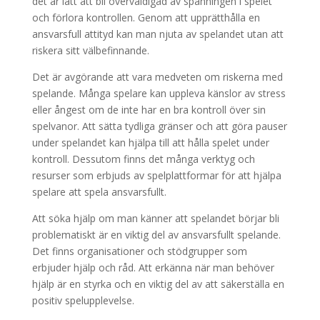
det är lätt att bli överväldigad av spänningen i spelet
och förlora kontrollen. Genom att upprätthålla en
ansvarsfull attityd kan man njuta av spelandet utan att
riskera sitt välbefinnande.
Det är avgörande att vara medveten om riskerna med
spelande. Många spelare kan uppleva känslor av stress
eller ångest om de inte har en bra kontroll över sin
spelvanor. Att sätta tydliga gränser och att göra pauser
under spelandet kan hjälpa till att hålla spelet under
kontroll. Dessutom finns det många verktyg och
resurser som erbjuds av spelplattformar för att hjälpa
spelare att spela ansvarsfullt.
Att söka hjälp om man känner att spelandet börjar bli
problematiskt är en viktig del av ansvarsfullt spelande.
Det finns organisationer och stödgrupper som
erbjuder hjälp och råd. Att erkänna när man behöver
hjälp är en styrka och en viktig del av att säkerställa en
positiv spelupplevelse.