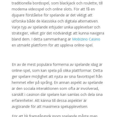
traditionella bordsspel, som blackjack och roulette, till
moderna videospel och online slots. För att få en
djupare förståelse för spelande är det viktigt att
utforska både de klassiska och digitala alternativen.
Varje typ av spelande erbjuder unika upplevelser och
strategier, vilket gör det nödvändigt att kunna navigera
bland dem. I detta sammanhang är
Mobizino Casino
en utmärkt plattform för att uppleva online-spel.
En av de mest populära formerna av spelande idag är
online-spel, som kan spela på olika plattformar. Detta
ger spelare möjlighet att njuta av sina favoritspel från
hemmet eller på språng. En annan aspekt av spelande
är den sociala interaktionen som ofta är involverad,
särskilt i casinon där spelare kan samlas och dela sina
erfarenheter. Att känna till dessa aspekter är
avgörande för att maximera spelupplevelsen.
För att bli framgångsrik inom spelande måste man