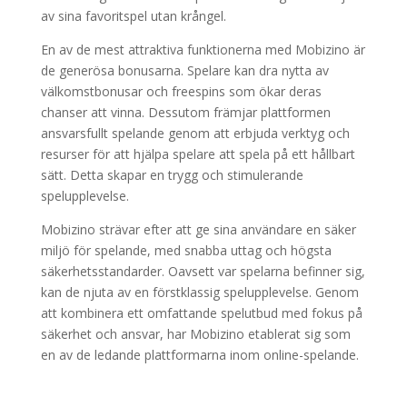
av sina favoritspel utan krångel.
En av de mest attraktiva funktionerna med Mobizino är
de generösa bonusarna. Spelare kan dra nytta av
välkomstbonusar och freespins som ökar deras
chanser att vinna. Dessutom främjar plattformen
ansvarsfullt spelande genom att erbjuda verktyg och
resurser för att hjälpa spelare att spela på ett hållbart
sätt. Detta skapar en trygg och stimulerande
spelupplevelse.
Mobizino strävar efter att ge sina användare en säker
miljö för spelande, med snabba uttag och högsta
säkerhetsstandarder. Oavsett var spelarna befinner sig,
kan de njuta av en förstklassig spelupplevelse. Genom
att kombinera ett omfattande spelutbud med fokus på
säkerhet och ansvar, har Mobizino etablerat sig som
en av de ledande plattformarna inom online-spelande.