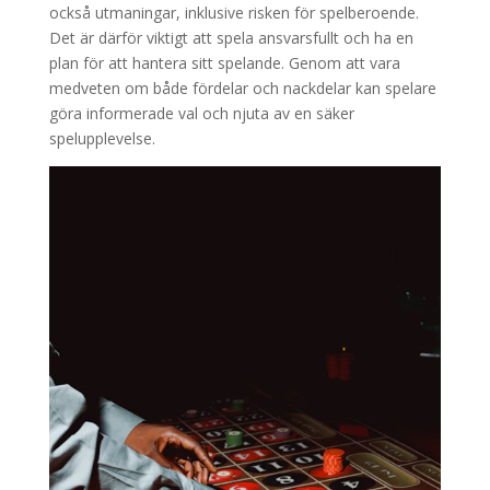
också utmaningar, inklusive risken för spelberoende.
Det är därför viktigt att spela ansvarsfullt och ha en
plan för att hantera sitt spelande. Genom att vara
medveten om både fördelar och nackdelar kan spelare
göra informerade val och njuta av en säker
spelupplevelse.