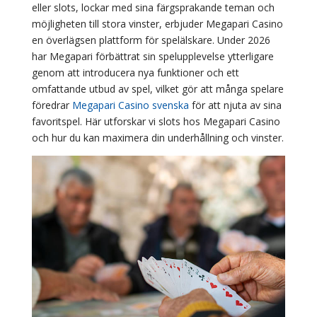
eller slots, lockar med sina färgsprakande teman och
möjligheten till stora vinster, erbjuder Megapari Casino
en överlägsen plattform för spelälskare. Under 2026
har Megapari förbättrat sin spelupplevelse ytterligare
genom att introducera nya funktioner och ett
omfattande utbud av spel, vilket gör att många spelare
föredrar
Megapari Casino svenska
för att njuta av sina
favoritspel. Här utforskar vi slots hos Megapari Casino
och hur du kan maximera din underhållning och vinster.