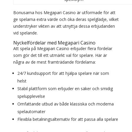
Bonusarna hos Megapari Casino är utformade för att
ge spelarna extra värde och öka deras spelglädje, vilket
understryker vikten av att utnyttja dessa erbjudanden
vid spelande.
Nyckelfördelar med Megapari Casino
Att spela på Megapari Casino erbjuder flera fördelar
som gör det till ett utmärkt val för spelare. Här är
några av de mest framträdande fördelarna:
24/7 kundsupport för att hjälpa spelare när som
helst
Stabil plattform som erbjuder en säker och smidig
spelupplevelse
Omfattande utbud av både klassiska och moderna
spelautomater
Flexibla betalningsalternativ för att passa alla spelare