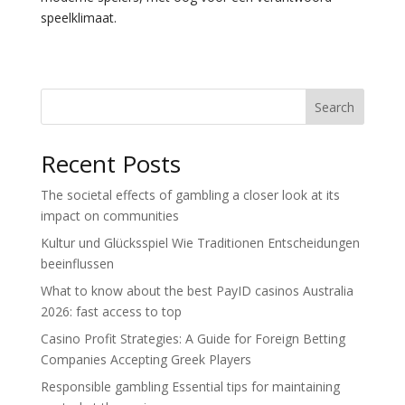
speelklimaat.
Search
Recent Posts
The societal effects of gambling a closer look at its
impact on communities
Kultur und Glücksspiel Wie Traditionen Entscheidungen
beeinflussen
What to know about the best PayID casinos Australia
2026: fast access to top
Casino Profit Strategies: A Guide for Foreign Betting
Companies Accepting Greek Players
Responsible gambling Essential tips for maintaining