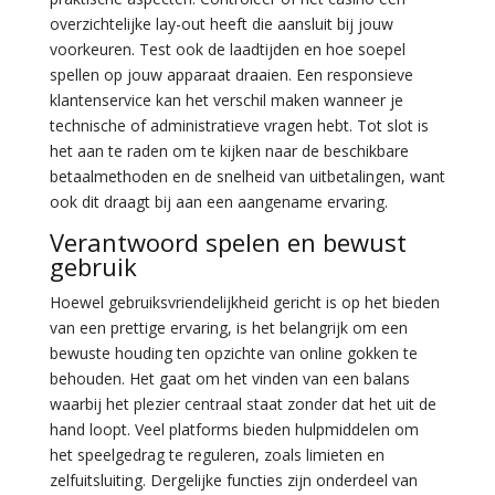
overzichtelijke lay-out heeft die aansluit bij jouw
voorkeuren. Test ook de laadtijden en hoe soepel
spellen op jouw apparaat draaien. Een responsieve
klantenservice kan het verschil maken wanneer je
technische of administratieve vragen hebt. Tot slot is
het aan te raden om te kijken naar de beschikbare
betaalmethoden en de snelheid van uitbetalingen, want
ook dit draagt bij aan een aangename ervaring.
Verantwoord spelen en bewust
gebruik
Hoewel gebruiksvriendelijkheid gericht is op het bieden
van een prettige ervaring, is het belangrijk om een
bewuste houding ten opzichte van online gokken te
behouden. Het gaat om het vinden van een balans
waarbij het plezier centraal staat zonder dat het uit de
hand loopt. Veel platforms bieden hulpmiddelen om
het speelgedrag te reguleren, zoals limieten en
zelfuitsluiting. Dergelijke functies zijn onderdeel van