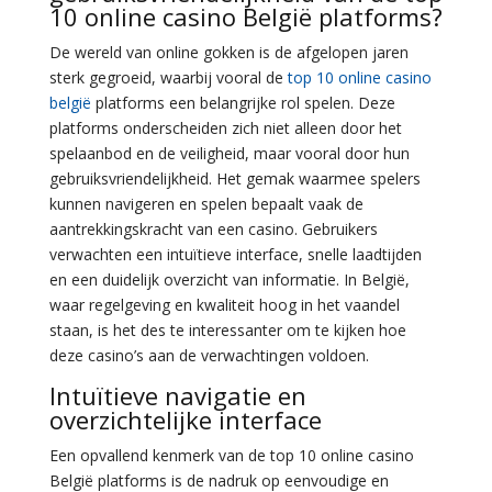
10 online casino België platforms?
De wereld van online gokken is de afgelopen jaren
sterk gegroeid, waarbij vooral de
top 10 online casino
belgië
platforms een belangrijke rol spelen. Deze
platforms onderscheiden zich niet alleen door het
spelaanbod en de veiligheid, maar vooral door hun
gebruiksvriendelijkheid. Het gemak waarmee spelers
kunnen navigeren en spelen bepaalt vaak de
aantrekkingskracht van een casino. Gebruikers
verwachten een intuïtieve interface, snelle laadtijden
en een duidelijk overzicht van informatie. In België,
waar regelgeving en kwaliteit hoog in het vaandel
staan, is het des te interessanter om te kijken hoe
deze casino’s aan de verwachtingen voldoen.
Intuïtieve navigatie en
overzichtelijke interface
Een opvallend kenmerk van de top 10 online casino
België platforms is de nadruk op eenvoudige en